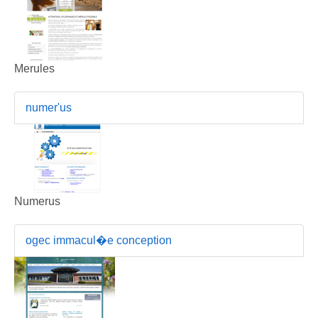
Merules
numer'us
Numerus
ogec immacul�e conception