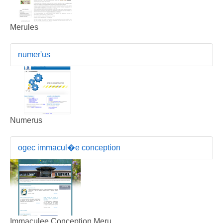
Merules
numer'us
Numerus
ogec immacul�e conception
Immaculee Conception Meru