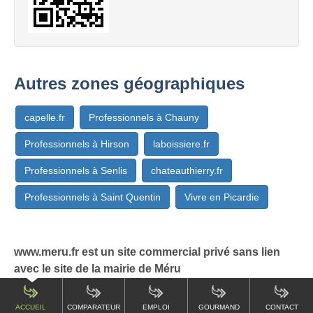
Autres zones géographiques
capelle.fr
Professionnels à Chauny
Professionnels à Hirson
laboissiere.fr
Professionnels à Senlis
chateauthierry.fr
Professionnels à Saint Quentin
Vivre en Picardie
www.meru.fr est un site commercial privé sans lien
avec le site de la mairie de Méru
ACCUEIL
COMPARATEUR
EMPLOI
GOURMAND
CONTACT