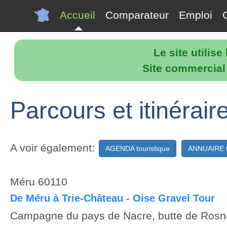
Accueil
Comparateur
Emploi
Le site utilis
Site commercial p
Parcours et itinérair
A voir également:
AGENDA touristique
ANNUAIRE t
Méru 60110
De Méru à Trie-Château - Oise Gravel Tour
Campagne du pays de Nacre, butte de Rosne