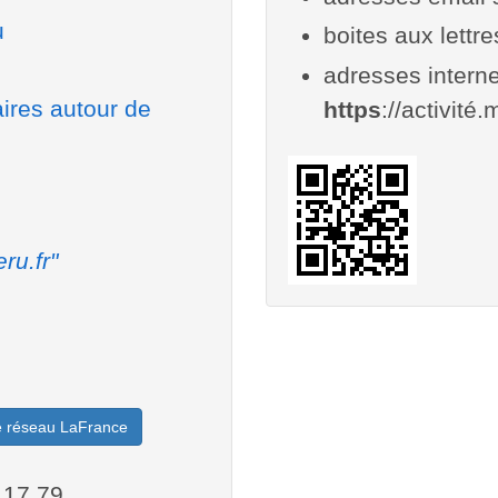
u
boites aux lettr
adresses interne
aires autour de
https
://activité.
ru.fr"
le réseau LaFrance
.17.79