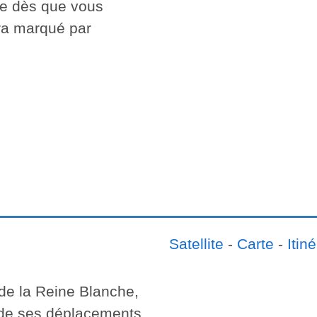
che dès que vous
era marqué par
Satellite
-
Carte
-
Itiné
de la Reine Blanche,
rs de ses déplacements