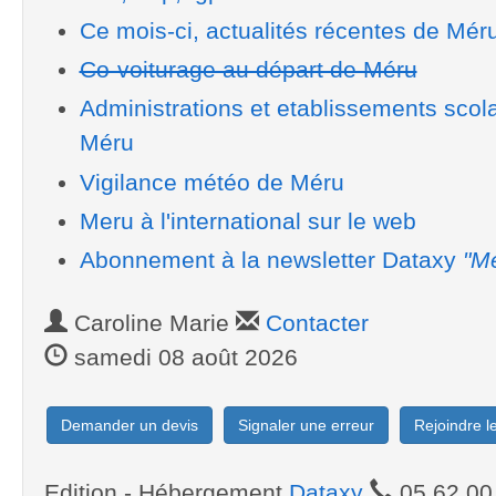
Ce mois-ci, actualités récentes de Mér
Co-voiturage au départ de Méru
Administrations et etablissements scol
Méru
Vigilance météo de Méru
Meru à l'international sur le web
Abonnement à la newsletter Dataxy
"Me
Caroline Marie
Contacter
samedi 08 août 2026
Demander un devis
Signaler une erreur
Rejoindre 
Edition - Hébergement
Dataxy
05.62.00