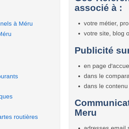
associé à :
votre métier, pro
nnels à Méru
votre site, blog
Méru
Publicité su
en page d'accue
dans le compara
burants
dans le contenu 
iques
Communicati
Meru
rtes routières
adresses email 