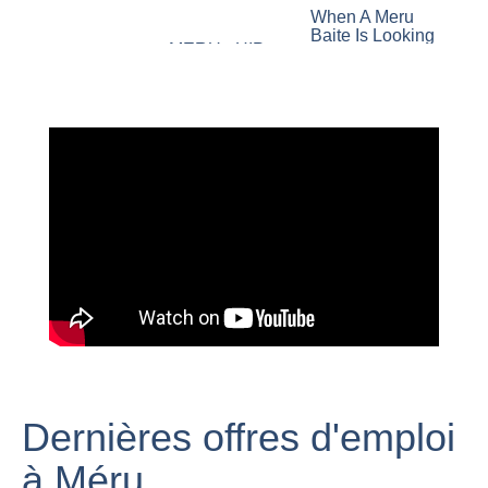
When A Meru
Baite Is Looking
MERU - HIP
For Love, He Is
HOP
Mount Meru,
Unstoppable
Tanzania
||Perfect Match
“The Special
Northern Five
''Bibi yangu
Species”-
alinimwagia''.
Amazing Wildlife
Meru eye
Safari in Meru
witnesses says
Mount Meru -
National Park,
the
Adventure
Kenya 2018 (4K)
unspeakable.
Alternative
Dernières offres d'emploi
Mume
à Méru
aliyehangaika