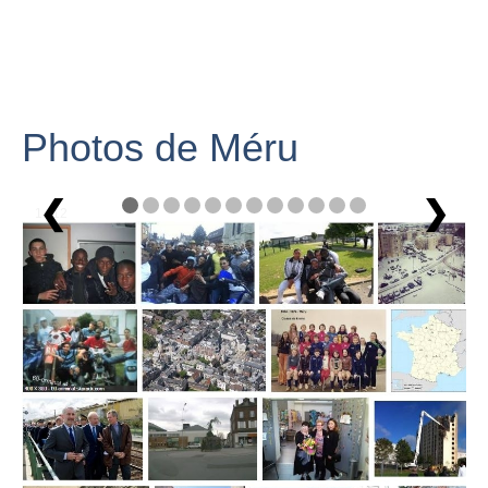
Photos de Méru
❮
❯
1 / 12