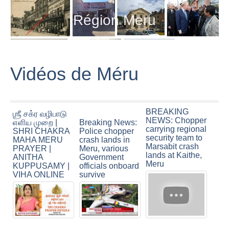
Région Meru
Vidéos de Méru
BREAKING
ஶ்ரீ சக்ர வழிபாடு
NEWS: Chopper
எளிய முறை |
Breaking News:
carrying regional
SHRI CHAKRA
Police chopper
security team to
MAHA MERU
crash lands in
Marsabit crash
PRAYER |
Meru, various
lands at Kaithe,
ANITHA
Government
Meru
KUPPUSAMY |
officials onboard
VIHA ONLINE
survive