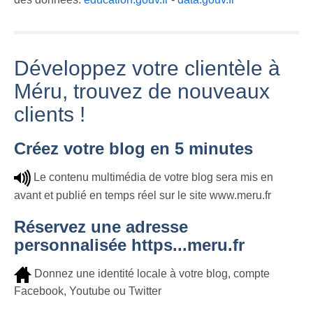
Nirekha Peak -
Développez votre clientèle à
Meru Mulande 1
2017 Climb (Full
(મેરૂ મૂલાંદે)
Version)
Meru - Trailer
Méru, trouvez de nouveaux
clients !
Créez votre blog en 5 minutes
Le contenu multimédia de votre blog sera mis en
avant et publié en temps réel sur le site www.meru.fr
Réservez une adresse
personnalisée https...meru.fr
Donnez une identité locale à votre blog, compte
Facebook, Youtube ou Twitter