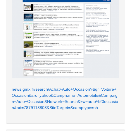
news.gmx.fr/search/Achat+Auto+Occasion?&qr=Voiture+
Occasion&src=yahoo&Campname=Automobile&Campaig
n=Auto+Occasion&Network=Search&kw=auto%20occasio
n&ad=7879113803&SiteTarget=&camptype=sh