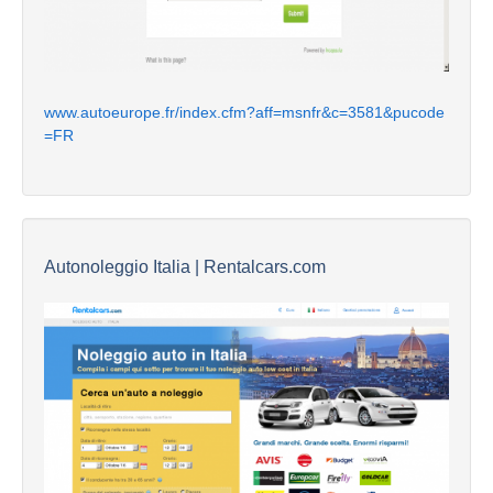
www.autoeurope.fr/index.cfm?aff=msnfr&c=3581&pucode
=FR
Autonoleggio Italia | Rentalcars.com