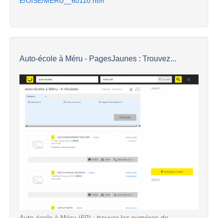
E/OISE/MERU__60110.htm
Auto-école à Méru - PagesJaunes : Trouvez...
Auto-école à Méru (60) : trouver les numéros de