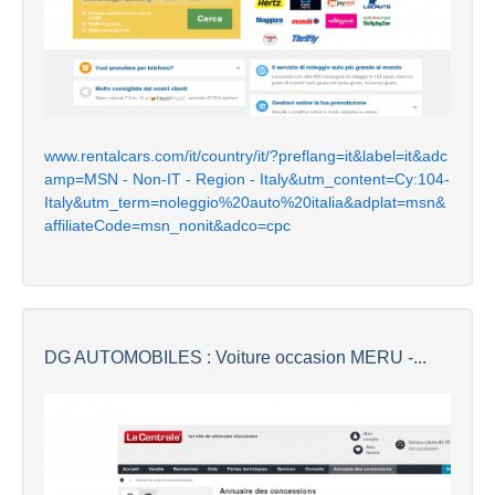
www.rentalcars.com/it/country/it/?preflang=it&label=it&adc
amp=MSN - Non-IT - Region - Italy&utm_content=Cy:104-
Italy&utm_term=noleggio%20auto%20italia&adplat=msn&
affiliateCode=msn_nonit&adco=cpc
DG AUTOMOBILES : Voiture occasion MERU -...