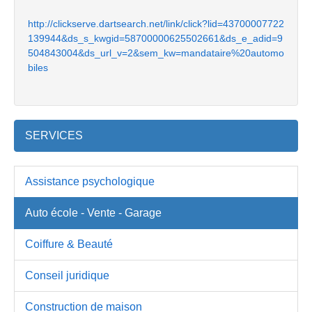
http://clickserve.dartsearch.net/link/click?lid=43700007722
139944&ds_s_kwgid=58700000625502661&ds_e_adid=9
504843004&ds_url_v=2&sem_kw=mandataire%20automo
biles
SERVICES
Assistance psychologique
Auto école - Vente - Garage
Coiffure & Beauté
Conseil juridique
Construction de maison